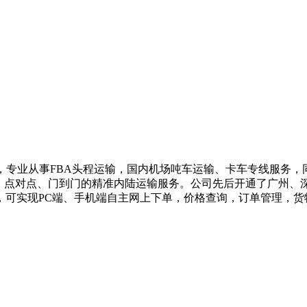
³，专业从事
FBA
头程运输，
国内机场吨车运输、卡车专线服务，
，
点对点、门到门的精准内陆运输服务。公司
先后开通了广州、
，可实现
PC
端、手机端自主网上下单，价格查询，订单管理，货